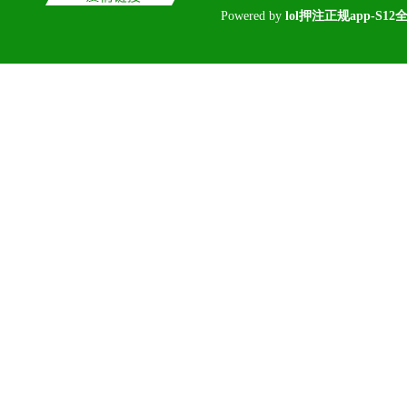
Poweredby
lol押注正规app-S1