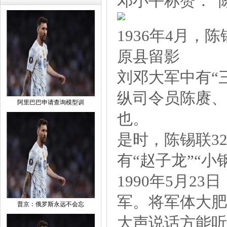
邓小平称赞：“
1936年4月
原县留影
刘邓大军中有“
纵司令员陈赓、
阿里巴巴申请查询模型训
也。
是时，陈锡联3
有“赵子龙”“小
1990年5月
军。将军体大肥
普京：俄罗斯永远不会忘
大声说话方能听