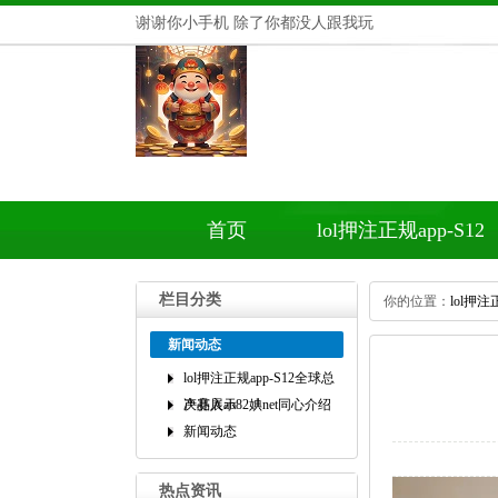
谢谢你小手机除了你都没人跟我玩
首页
lol押注正规app-S12
全球总决赛入ab82
栏目分类
你的位置：
lol押注
婰net同心介绍
新闻动态
lol押注正规app-S12全球总
决赛入ab82婰net同心介绍
产品展示
新闻动态
热点资讯