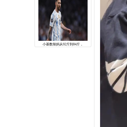
小基数辣妈从92斤到84斤，